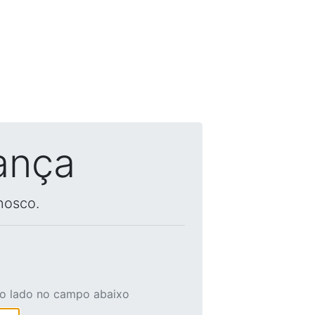
ança
nosco.
ao lado no campo abaixo