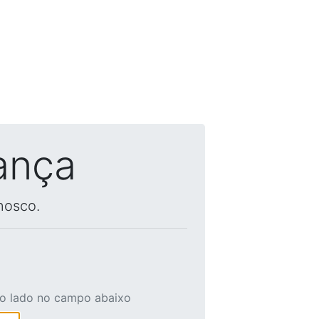
ança
nosco.
ao lado no campo abaixo