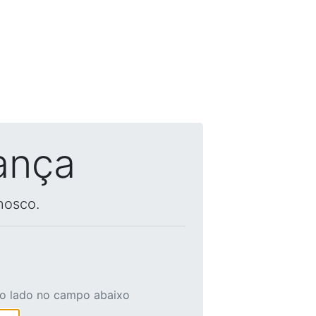
ança
nosco.
ao lado no campo abaixo