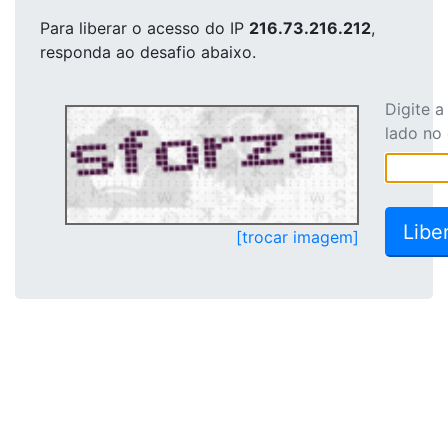
Para liberar o acesso
do IP
216.73.216.212
,
responda ao desafio abaixo.
Digite 
lado no
[trocar imagem]