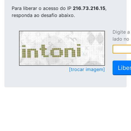
Para liberar o acesso
do IP
216.73.216.15
,
responda ao desafio abaixo.
Digite 
lado no
[trocar imagem]